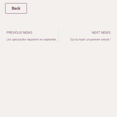
Back
Précédent
PREVIOUS NEWS
NEXT NEWS
Les spectacles repartent en septembre et octobre !
Sur la route: un premier extrait !