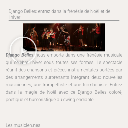
Django Belles: entrez dans la frénésie de Noël et de
l'hiver !
Django Belles
nous emporte dans une frénésie musicale
qui célèbre l’hiver sous toutes ses formes! Le spectacle
réunit des chansons et pièces instrumentales portées par
des arrangements surprenants intégrant deux nouvelles
musiciennes, une trompettiste et une tromboniste. Entrez
dans la magie de Noël avec ce Django Belles coloré,
poétique et humoristique au swing endiablé!
Les musicien.nes