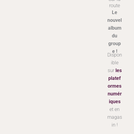
route
Le
nouvel
album
du
group
e !
Dispon
ible
sur
les
platef
ormes
numér
iques
et en
magas
in !