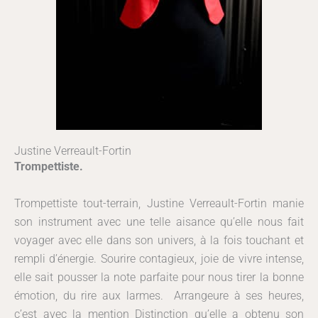
Justine Verreault-Fortin
Trompettiste.
Trompettiste tout-terrain, Justine Verreault-Fortin manie
son instrument avec une telle aisance qu’elle nous fait
voyager avec elle dans son univers, à la fois touchant et
rempli d’énergie. Sourire contagieux, joie de vivre intense,
elle sait pousser la note parfaite pour nous tirer la bonne
émotion, du rire aux larmes. Arrangeure à ses heures,
c’est avec la mention Distinction qu’elle a obtenu son