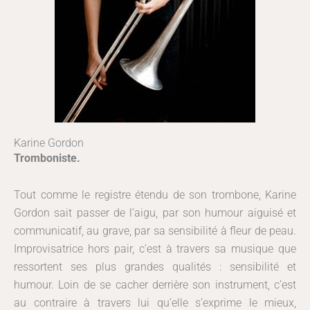
Karine Gordon
Tromboniste.
Tout comme le registre étendu de son trombone, Karine
Gordon sait passer de l’aigu, par son humour aiguisé et
communicatif, au grave, par sa sensibilité à fleur de peau.
Improvisatrice hors pair, c’est à travers sa musique que
ressortent ses plus grandes qualités : sensibilité et
humour. Loin de se cacher derrière son instrument, c’est
au contraire à travers lui qu’elle s’exprime le mieux,