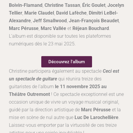
Boivin-Flamand
,
Christine Tassan
,
Éric Goulet
,
Jocelyn
Tellier
,
Marie Claudel
,
David Lafèche
,
Dimitri LeBel-
Alexandre
,
Jeff Smallwood
,
Jean-François Beaudet
,
Marc Pérusse
,
Marc Vallée
et
Réjean Bouchard
.
L’album est disponible sur toutes les plateformes
numériques dès le 23 mai 2025.
Découvrez l'album
Christine participera également au spectacle
Ceci est
un spectacle de guitare
qui réunira treize des
guitaristes de l’album
le 11 novembre 2025 au
Théâtre Outremont
! Ce spectacle exceptionnel est une
occasion unique de vivre un voyage musical original,
guidé par la direction artistique de
Marc Pérusse
et la
mise en scène de nul autre que
Luc De Larochellière
.
Laissez-vous emporter par la virtuosité de ces treize
artistes pour une soirée inoubliable !