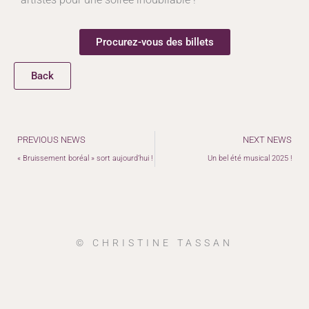
Procurez-vous des billets
Back
Précédent
PREVIOUS NEWS
NEXT NEWS
« Bruissement boréal » sort aujourd’hui !
Un bel été musical 2025 !
© CHRISTINE TASSAN