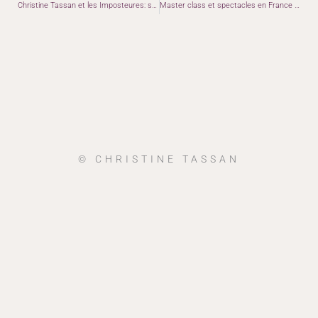
Christine Tassan et les Imposteures: spectacle en nomination aux Prix Opus !
Master class et spectacles en France en janvier 2019
© CHRISTINE TASSAN