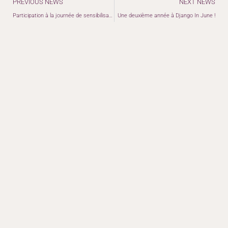
Précédent
PREVIOUS NEWS
NEXT NEWS
Participation à la journée de sensibilisation à l’autisme
Une deuxième année à Django In June !