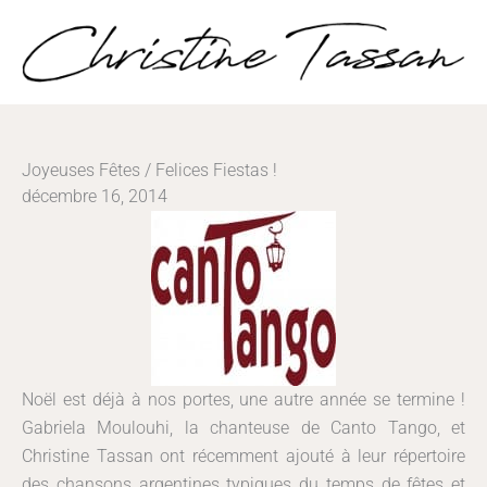
Aller
au
contenu
Joyeuses Fêtes / Felices Fiestas !
décembre 16, 2014
Noël est déjà à nos portes, une autre année se termine !
Gabriela Moulouhi, la chanteuse de Canto Tango, et
Christine Tassan ont récemment ajouté à leur répertoire
des chansons argentines typiques du temps de fêtes et