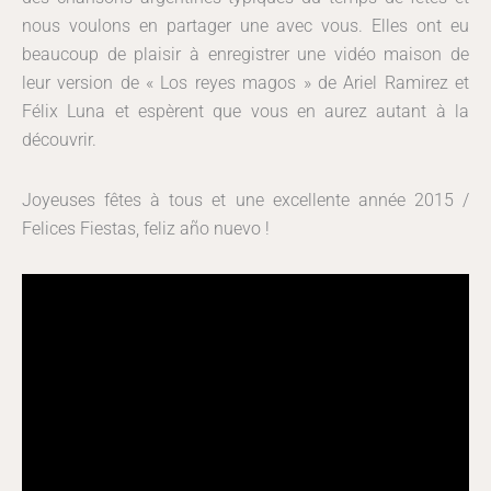
nous voulons en partager une avec vous. Elles ont eu
beaucoup de plaisir à enregistrer une vidéo maison de
leur version de « Los reyes magos » de Ariel Ramirez et
Félix Luna et espèrent que vous en aurez autant à la
découvrir.
Joyeuses fêtes à tous et une excellente année 2015 /
Felices Fiestas, feliz año nuevo !