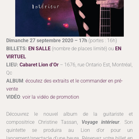
Dimanche 27 septembre 2020 – 17h
(portes : 16h)
BILLETS:
EN SALLE
(nombre de places limité) ou
EN
VIRTUEL
LIEU:
Cabaret Lion d’Or
– 1676, rue Ontario Est, Montréal,
Qc
ALBUM
:
écoutez des extraits et le commander en pré-
vente
VIDÉO
:
voir la vidéo de promotion
Découvrez le nouvel album de la guitariste et
compositrice Christine Tassan,
Voyage intérieur
. Son
quintette se produira au Lion d’or pour un
lancement/spectacle d’une heure. Réservez votre billet en