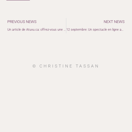
Précédent
PREVIOUS NEWS
NEXT NEWS
Un article de Atuvu.ca: offrez-vous une balade jazz tous les jeudis!
12 septembre: Un spectacle en ligne avec le MidWest Gypsy Swing Fest !
© CHRISTINE TASSAN