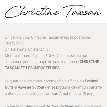
Aller
au
contenu
Un bel été pour Christine Tassan et les Imposteures
juin 5, 2013
Un été swing, un été tchin !
Montréal, mardi 4 juin 2013 – C’est un bel été qui
s’annonce pour le groupe de jazz manouche
CHRISTINE
TASSAN ET LES IMPOSTEUR
E
S
!
Le quatuor a été choisi comme tête d’affiche du
Festival
Guitars Alive de Sudbury
et se produira devant un parterre
enthousiaste au Grace Hartman Amphitheater (9 juin).
Le
Festival International de Jazz de Montréal
a également