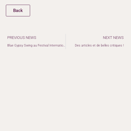
Back
Précédent
PREVIOUS NEWS
NEXT NEWS
Blue Gypsy Swing au Festival International de Jazz de Montréal !
Des articles et de belles critiques !