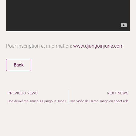
Pour inscription et information:
www.djangoinjune.com
Back
Précédent
PREVIOUS NEWS
NEXT NEWS
Une deuxième année à Django In June !
Une vidéo de Canto Tango en spectacle