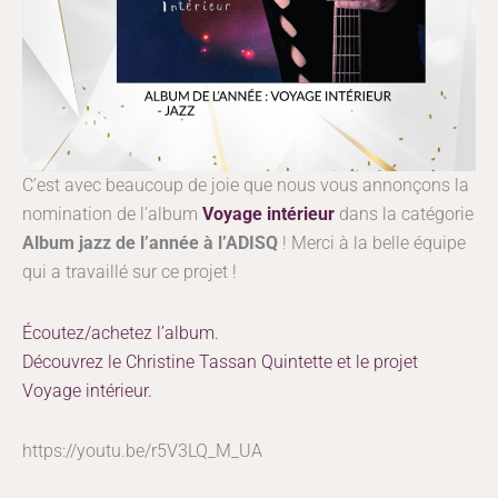
C’est avec beaucoup de joie que nous vous annonçons la
nomination de l’album
Voyage intérieur
dans la catégorie
Album jazz de l’année à l’ADISQ
! Merci à la belle équipe
qui a travaillé sur ce projet !
Écoutez/achetez l’album.
Découvrez le Christine Tassan Quintette et le projet
Voyage intérieur.
https://youtu.be/r5V3LQ_M_UA