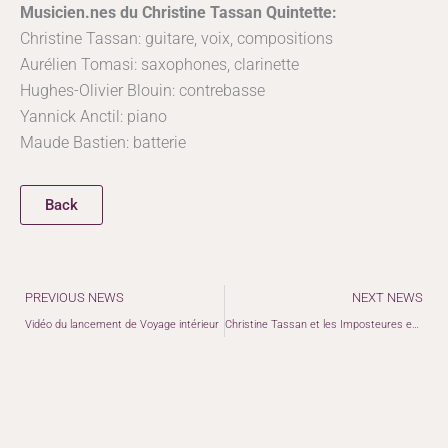
Musicien.nes du Christine Tassan Quintette:
Christine Tassan: guitare, voix, compositions
Aurélien Tomasi: saxophones, clarinette
Hughes-Olivier Blouin: contrebasse
Yannick Anctil: piano
Maude Bastien: batterie
Back
Précédent
PREVIOUS NEWS
NEXT NEWS
Vidéo du lancement de Voyage intérieur
Christine Tassan et les Imposteures en tournée dans les Maritimes !