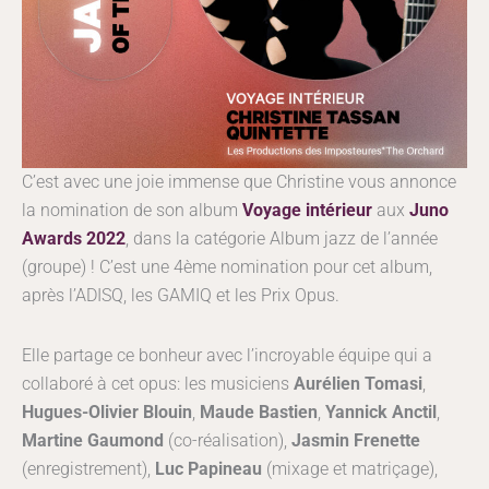
C’est avec une joie immense que Christine vous annonce
la nomination de son album
Voyage intérieur
aux
Juno
Awards 2022
, dans la catégorie Album jazz de l’année
(groupe) ! C’est une 4ème nomination pour cet album,
après l’ADISQ, les GAMIQ et les Prix Opus.
Elle partage ce bonheur avec l’incroyable équipe qui a
collaboré à cet opus: les musiciens
Aurélien Tomasi
,
Hugues-Olivier Blouin
,
Maude Bastien
,
Yannick Anctil
,
Martine Gaumond
(co-réalisation),
Jasmin Frenette
(enregistrement),
Luc Papineau
(mixage et matriçage),