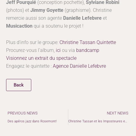
Jeff Pourquié
(conception pochette),
Sylviane Robini
(photos) et
Jimmy Goyette
(graphisme). Christine
remercie aussi son agente
Danielle Lefebvre
et
Musicaction
qui a soutenu le projet !
Plus d’info sur le groupe:
Christine Tassan Quintette
Procurez-vous l’album,
ici
ou via
bandcamp
Visionnez un extrait du spectacle
Engagez le quintette :
Agence Danielle Lefebvre
Back
Précédent
PREVIOUS NEWS
NEXT NEWS
Des apéros jazz dans Rosemont!
Christine Tassan et les Imposteures en tournée en Ontario!