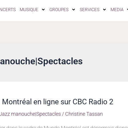
NCERTS
MUSIQUE
GROUPES
SERVICES
MEDIA
manouche|Spectacles
Montréal en ligne sur CBC Radio 2
|Jazz manouche|Spectacles
/
Christine Tassan
ier dans le cadre de Mundo Montréal est désormais disponi