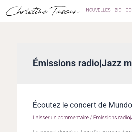
Aller
NOUVELLES
BIO
CO
au
contenu
Émissions radio|Jazz 
Écoutez le concert de Mundo 
Écoutez
le
Laisser un commentaire
/
Émissions radio
concert
de
Le concert donné au Lion d’or en mars dern