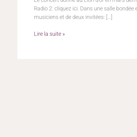
Mundo
Radio 2: cliquez ici. Dans une salle bondée
Montréal
musiciens et de deux invitées: […]
en
ligne
Lire la suite »
sur
CBC
Radio
2