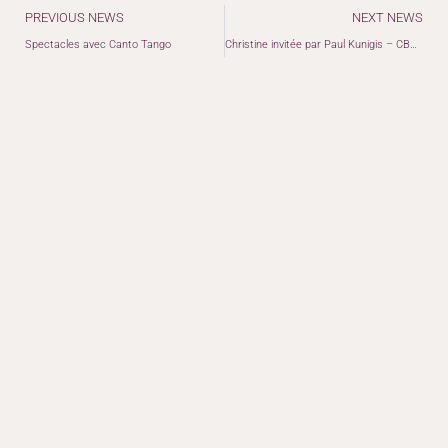
Précédent
PREVIOUS NEWS
NEXT NEWS
Spectacles avec Canto Tango
Christine invitée par Paul Kunigis – CBC Montréal