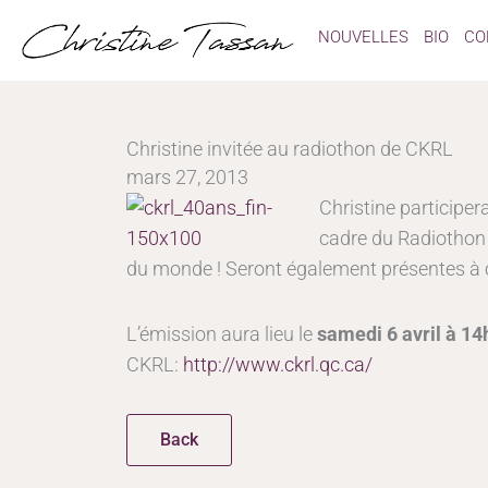
Aller
NOUVELLES
BIO
CO
au
contenu
Christine invitée au radiothon de CKRL
mars 27, 2013
Christine participe
cadre du Radiothon 
du monde ! Seront également présentes à c
L’émission aura lieu le
samedi 6 avril à 14
CKRL:
http://www.ckrl.qc.ca/
Back