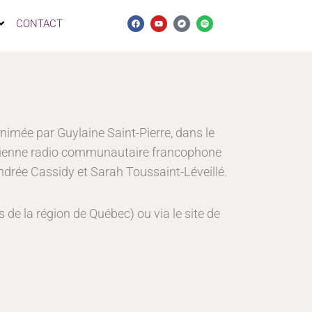
F
Y
B
S
CONTACT
a
o
a
p
c
u
n
o
e
t
d
t
b
u
c
i
o
b
a
f
o
e
m
y
k
p
nimée par Guylaine Saint-Pierre, dans le
ancienne radio communautaire francophone
drée Cassidy et Sarah Toussaint-Léveillé.
 de la région de Québec) ou via le site de