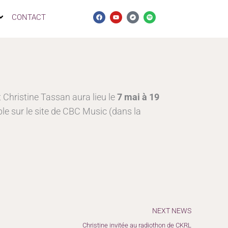
F
Y
B
S
CONTACT
a
o
a
p
c
u
n
o
e
t
d
t
b
u
c
i
o
b
a
f
o
e
m
y
k
p
 Christine Tassan aura lieu le
7 mai à 19
le sur le site de CBC Music (dans la
Suiv
NEXT NEWS
Christine invitée au radiothon de CKRL