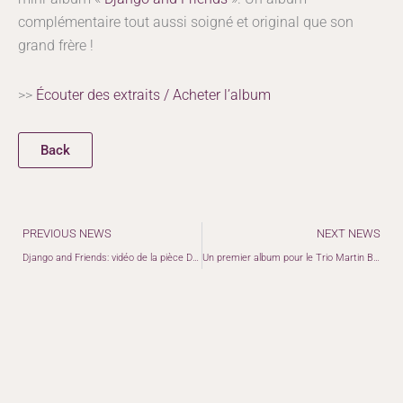
complémentaire tout aussi soigné et original que son
grand frère !
>>
Écouter des extraits / Acheter l’album
Back
Précédent
PREVIOUS NEWS
NEXT NEWS
Django and Friends: vidéo de la pièce Douce ambiance / Sing sing sing
Un premier album pour le Trio Martin Bellemare!