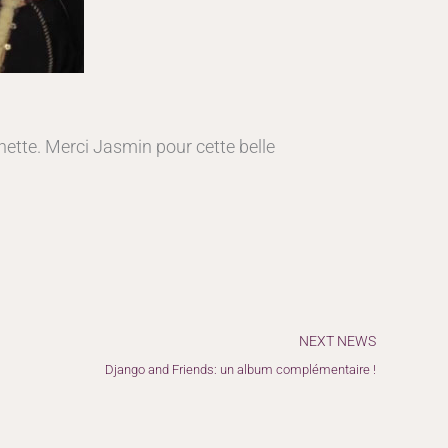
ette. Merci Jasmin pour cette belle
Suiv
NEXT NEWS
Django and Friends: un album complémentaire !