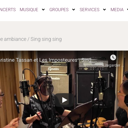
NCERTS
MUSIQUE
GROUPES
SERVICES
MEDIA
ce ambiance / Sing sing sing