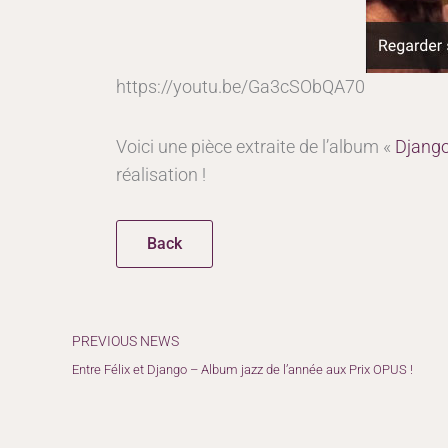
https://youtu.be/Ga3cSObQA70
Voici une pièce extraite de l’album «
Django
réalisation !
Back
Précédent
PREVIOUS NEWS
Entre Félix et Django – Album jazz de l’année aux Prix OPUS !