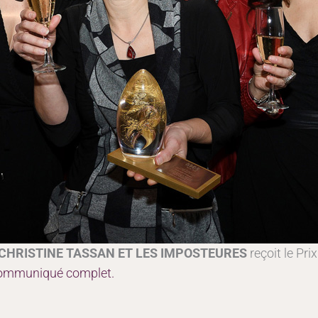
CHRISTINE TASSAN ET LES IMPOSTEURES
reçoit le Pri
ommuniqué complet.