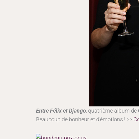
Entre Félix et Django
, quatrième album de
Beaucoup de bonheur et d’émotions ! >>
C