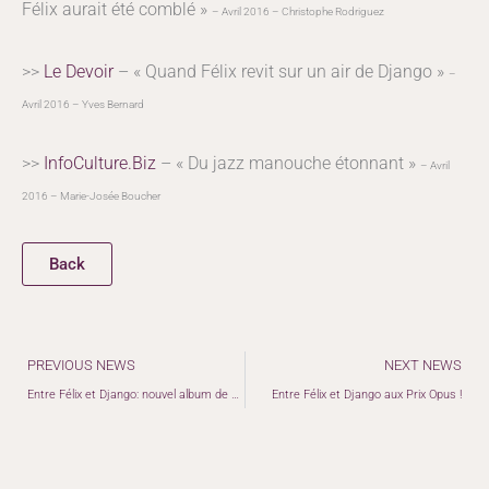
Félix aurait été comblé »
– Avril 2016 – Christophe Rodriguez
>>
Le Devoir
– « Quand Félix revit sur un air de Django »
–
Avril 2016 – Yves Bernard
>>
InfoCulture.Biz
– « Du jazz manouche étonnant »
– Avril
2016 – Marie-Josée Boucher
Back
Précédent
PREVIOUS NEWS
NEXT NEWS
Entre Félix et Django: nouvel album de Christine Tassan et les Imposteures !
Entre Félix et Django aux Prix Opus !