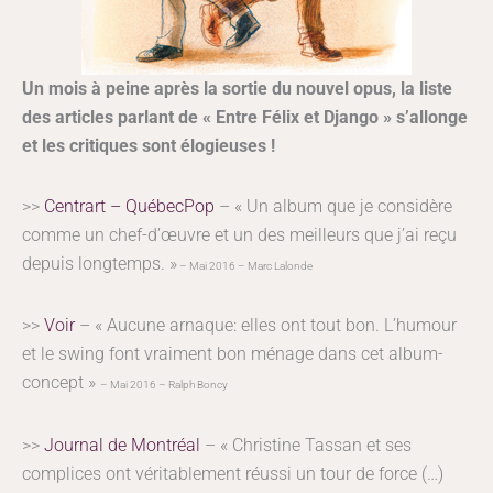
Un mois à peine après la sortie du nouvel opus, la liste
des articles parlant de « Entre Félix et Django » s’allonge
et les critiques sont élogieuses !
>>
Centrart – QuébecPop
– « Un album que je considère
comme un chef-d’œuvre et un des meilleurs que j’ai reçu
depuis longtemps. »
– Mai 2016 – Marc Lalonde
>>
Voir
– « Aucune arnaque: elles ont tout bon. L’humour
et le swing font vraiment bon ménage dans cet album-
concept »
– Mai 2016 – Ralph Boncy
>>
Journal de Montréal
– « Christine Tassan et ses
complices ont véritablement réussi un tour de force (…)