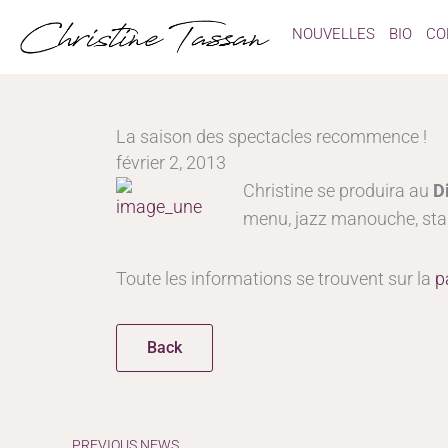
Aller
NOUVELLES
BIO
CO
au
contenu
La saison des spectacles recommence !
février 2, 2013
Christine se produira au
D
menu, jazz manouche, sta
Toute les informations se trouvent sur la
p
Back
Précédent
PREVIOUS NEWS